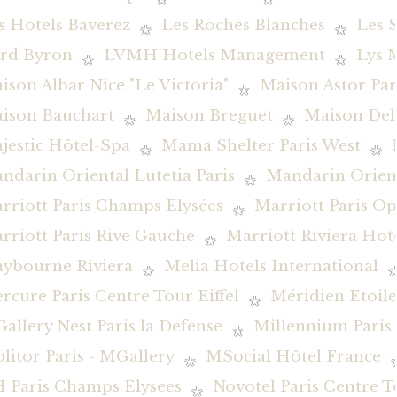
s Hotels Baverez
Les Roches Blanches
Les 
rd Byron
LVMH Hotels Management
Lys 
ison Albar Nice "Le Victoria"
Maison Astor Par
ison Bauchart
Maison Breguet
Maison De
jestic Hôtel-Spa
Mama Shelter Paris West
ndarin Oriental Lutetia Paris
Mandarin Orient
rriott Paris Champs Elysées
Marriott Paris O
rriott Paris Rive Gauche
Marriott Riviera Hot
ybourne Riviera
Melia Hotels International
rcure Paris Centre Tour Eiffel
Méridien Etoile
allery Nest Paris la Defense
Millennium Pari
litor Paris - MGallery
MSocial Hôtel France
 Paris Champs Elysees
Novotel Paris Centre To