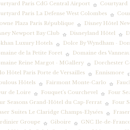
urtyard Paris CdG Central Airport
Courtyard 
urtyard Paris La Defense West Colombes
Cour
owne Plaza Paris République
Disney Hôtel New
sney Newport Bay Club
Disneyland Hôtel
D
khan Luxury Hotels
Dolce By Wyndham - Dom
maine de la Petite Foret
Domaine des Vanneau
maine Reine Margot - MGallery
Dorchester Co
lo Hôtel Paris Porte de Versailles
Ennismore
bulous Hôtels
Fairmont Monte-Carlo
Fauc
eur de Loire
Fouquet's Courchevel
Four Se
ur Seasons Grand-Hôtel du Cap-Ferrat
Four S
aser Suites Le Claridge Champs-Elysées
Fraser
rdinier Groupe
Giboire
GNC Ile-de-Franc