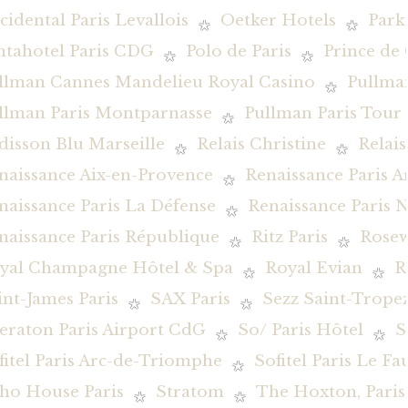
cidental Paris Levallois
Oetker Hotels
Park
ntahotel Paris CDG
Polo de Paris
Prince de 
llman Cannes Mandelieu Royal Casino
Pullman
llman Paris Montparnasse
Pullman Paris Tour E
disson Blu Marseille
Relais Christine
Relai
naissance Aix-en-Provence
Renaissance Paris 
naissance Paris La Défense
Renaissance Paris N
naissance Paris République
Ritz Paris
Rosew
yal Champagne Hôtel & Spa
Royal Evian
R
int-James Paris
SAX Paris
Sezz Saint-Trope
eraton Paris Airport CdG
So/ Paris Hôtel
S
fitel Paris Arc-de-Triomphe
Sofitel Paris Le F
ho House Paris
Stratom
The Hoxton, Paris