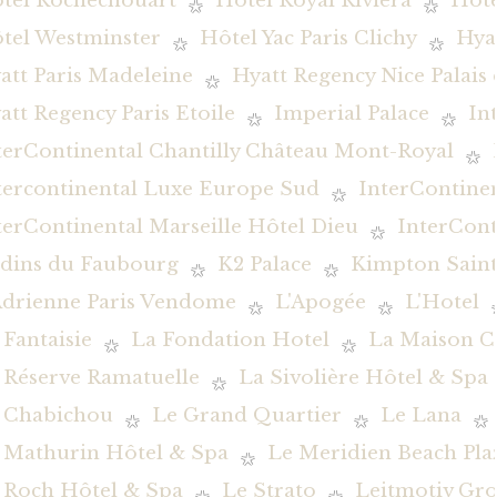
tel Rochechouart
Hôtel Royal Riviera
Hôte
tel Westminster
Hôtel Yac Paris Clichy
Hya
att Paris Madeleine
Hyatt Regency Nice Palais
att Regency Paris Etoile
Imperial Palace
In
terContinental Chantilly Château Mont-Royal
tercontinental Luxe Europe Sud
InterContine
terContinental Marseille Hôtel Dieu
InterCont
rdins du Faubourg
K2 Palace
Kimpton Saint
Adrienne Paris Vendome
L'Apogée
L'Hotel
 Fantaisie
La Fondation Hotel
La Maison C
 Réserve Ramatuelle
La Sivolière Hôtel & Spa
 Chabichou
Le Grand Quartier
Le Lana
 Mathurin Hôtel & Spa
Le Meridien Beach Pla
 Roch Hôtel & Spa
Le Strato
Leitmotiv Gr