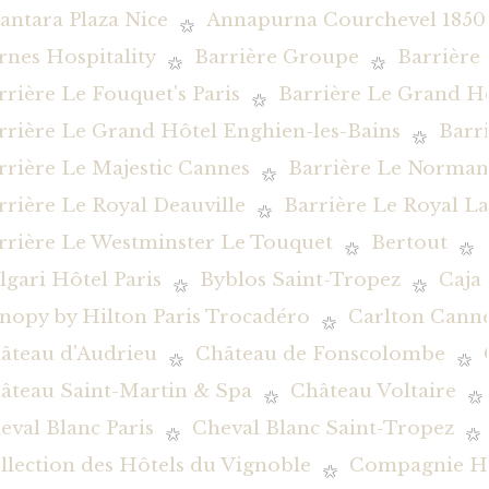
antara Plaza Nice
Annapurna Courchevel 1850
rnes Hospitality
Barrière Groupe
Barrière
rrière Le Fouquet's Paris
Barrière Le Grand H
rrière Le Grand Hôtel Enghien-les-Bains
Barr
rrière Le Majestic Cannes
Barrière Le Norman
rrière Le Royal Deauville
Barrière Le Royal L
rrière Le Westminster Le Touquet
Bertout
lgari Hôtel Paris
Byblos Saint-Tropez
Caja
nopy by Hilton Paris Trocadéro
Carlton Canne
âteau d'Audrieu
Château de Fonscolombe
âteau Saint-Martin & Spa
Château Voltaire
eval Blanc Paris
Cheval Blanc Saint-Tropez
llection des Hôtels du Vignoble
Compagnie Hôt