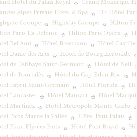
and Hôtel du Palais Royal
Grand Monarque Hô
andes Alpes Private Hotel & Spa
H4 Hôtel Pari
ghgate Groupe
Highstay Groupe
Hilton Fr
lton Paris La Défense
Hilton Paris Opéra
H
tel Bel Ami
Hôtel Bowmann
Hôtel Castille
tel Dame des Arts
Hôtel de Bourgtheroulde
tel de l'Abbaye Saint-Germain
Hôtel de Nell
tel de Pourtalès
Hôtel du Cap-Eden-Roc
H
tel Esprit Saint-Germain
Hôtel Florida
Hôt
tel Lancaster
Hôtel Mansart
Hôtel Marqui
tel Martinez
Hôtel Métropole Monte-Carlo
tel Paris Marne la Vallée
Hôtel Petit Palais
tel Plaza Elysées Paris
Hôtel Pont Royal
Hô