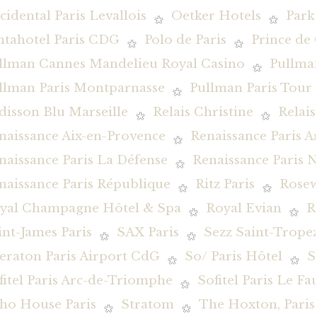
cidental Paris Levallois
Oetker Hotels
Park
ntahotel Paris CDG
Polo de Paris
Prince de 
llman Cannes Mandelieu Royal Casino
Pullman
llman Paris Montparnasse
Pullman Paris Tour E
disson Blu Marseille
Relais Christine
Relai
naissance Aix-en-Provence
Renaissance Paris 
naissance Paris La Défense
Renaissance Paris N
naissance Paris République
Ritz Paris
Rosew
yal Champagne Hôtel & Spa
Royal Evian
R
int-James Paris
SAX Paris
Sezz Saint-Trope
eraton Paris Airport CdG
So/ Paris Hôtel
S
fitel Paris Arc-de-Triomphe
Sofitel Paris Le F
ho House Paris
Stratom
The Hoxton, Paris