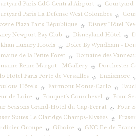
urtyard Paris CdG Central Airport
Courtyard 
urtyard Paris La Defense West Colombes
Cour
owne Plaza Paris République
Disney Hôtel New
sney Newport Bay Club
Disneyland Hôtel
D
khan Luxury Hotels
Dolce By Wyndham - Dom
maine de la Petite Foret
Domaine des Vanneau
maine Reine Margot - MGallery
Dorchester Co
lo Hôtel Paris Porte de Versailles
Ennismore
bulous Hôtels
Fairmont Monte-Carlo
Fauc
eur de Loire
Fouquet's Courchevel
Four Se
ur Seasons Grand-Hôtel du Cap-Ferrat
Four S
aser Suites Le Claridge Champs-Elysées
Fraser
rdinier Groupe
Giboire
GNC Ile-de-Franc