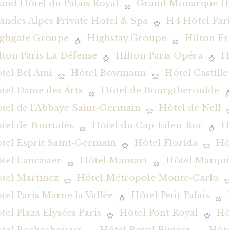
and Hôtel du Palais Royal
Grand Monarque Hô
andes Alpes Private Hotel & Spa
H4 Hôtel Pari
ghgate Groupe
Highstay Groupe
Hilton Fr
lton Paris La Défense
Hilton Paris Opéra
H
tel Bel Ami
Hôtel Bowmann
Hôtel Castille
tel Dame des Arts
Hôtel de Bourgtheroulde
tel de l'Abbaye Saint-Germain
Hôtel de Nell
tel de Pourtalès
Hôtel du Cap-Eden-Roc
H
tel Esprit Saint-Germain
Hôtel Florida
Hôt
tel Lancaster
Hôtel Mansart
Hôtel Marqui
tel Martinez
Hôtel Métropole Monte-Carlo
tel Paris Marne la Vallée
Hôtel Petit Palais
tel Plaza Elysées Paris
Hôtel Pont Royal
Hô