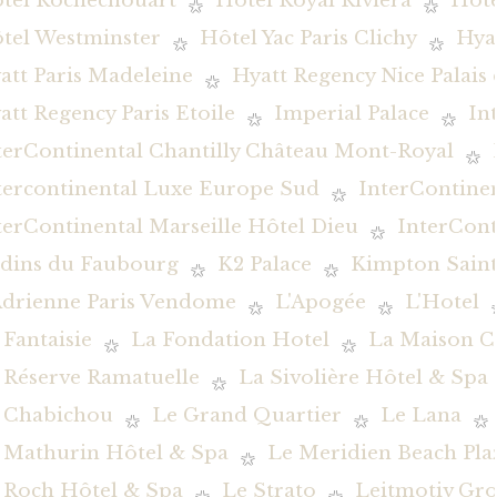
tel Rochechouart
Hôtel Royal Riviera
Hôte
tel Westminster
Hôtel Yac Paris Clichy
Hya
att Paris Madeleine
Hyatt Regency Nice Palais
att Regency Paris Etoile
Imperial Palace
In
terContinental Chantilly Château Mont-Royal
tercontinental Luxe Europe Sud
InterContine
terContinental Marseille Hôtel Dieu
InterCont
rdins du Faubourg
K2 Palace
Kimpton Saint
Adrienne Paris Vendome
L'Apogée
L'Hotel
 Fantaisie
La Fondation Hotel
La Maison C
 Réserve Ramatuelle
La Sivolière Hôtel & Spa
 Chabichou
Le Grand Quartier
Le Lana
 Mathurin Hôtel & Spa
Le Meridien Beach Pla
 Roch Hôtel & Spa
Le Strato
Leitmotiv Gr