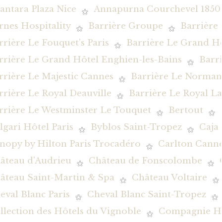
antara Plaza Nice
Annapurna Courchevel 1850
rnes Hospitality
Barrière Groupe
Barrière
rrière Le Fouquet's Paris
Barrière Le Grand H
rrière Le Grand Hôtel Enghien-les-Bains
Barr
rrière Le Majestic Cannes
Barrière Le Norman
rrière Le Royal Deauville
Barrière Le Royal L
rrière Le Westminster Le Touquet
Bertout
lgari Hôtel Paris
Byblos Saint-Tropez
Caja
nopy by Hilton Paris Trocadéro
Carlton Canne
âteau d'Audrieu
Château de Fonscolombe
âteau Saint-Martin & Spa
Château Voltaire
eval Blanc Paris
Cheval Blanc Saint-Tropez
llection des Hôtels du Vignoble
Compagnie Hôt