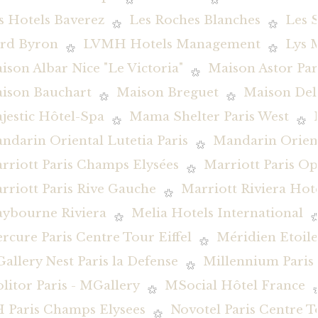
s Hotels Baverez
Les Roches Blanches
Les 
rd Byron
LVMH Hotels Management
Lys 
ison Albar Nice "Le Victoria"
Maison Astor Par
ison Bauchart
Maison Breguet
Maison De
jestic Hôtel-Spa
Mama Shelter Paris West
ndarin Oriental Lutetia Paris
Mandarin Orient
rriott Paris Champs Elysées
Marriott Paris O
rriott Paris Rive Gauche
Marriott Riviera Hot
ybourne Riviera
Melia Hotels International
rcure Paris Centre Tour Eiffel
Méridien Etoile
allery Nest Paris la Defense
Millennium Pari
litor Paris - MGallery
MSocial Hôtel France
 Paris Champs Elysees
Novotel Paris Centre To