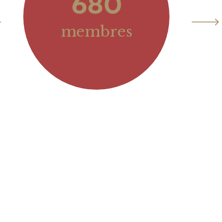
680
membres