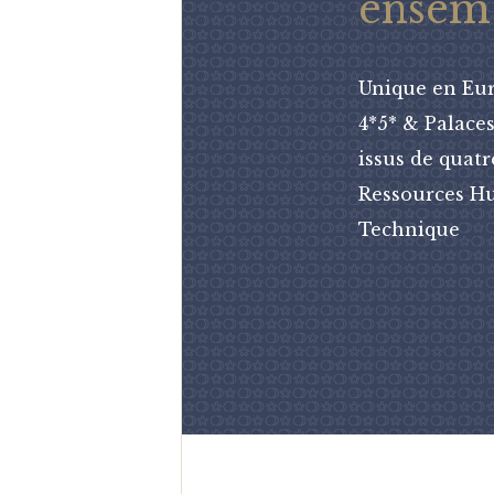
ensem
Unique en Euro
4*5* & Palace
issus de quatr
Ressources Hu
Technique
2002-2