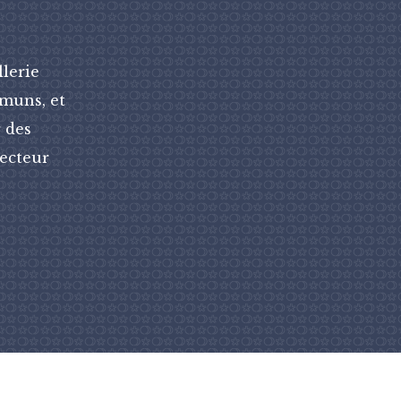
llerie
mmuns, et
 des
recteur