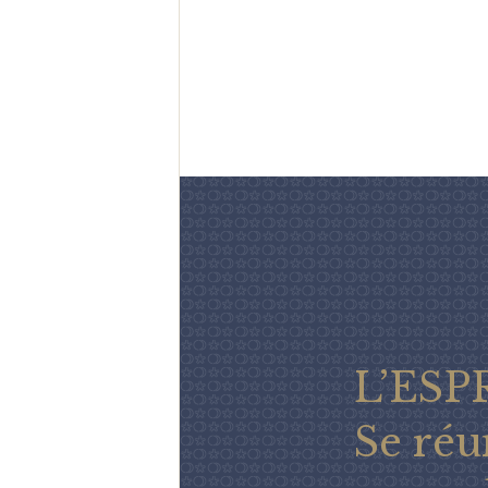
L’ESP
Se réu