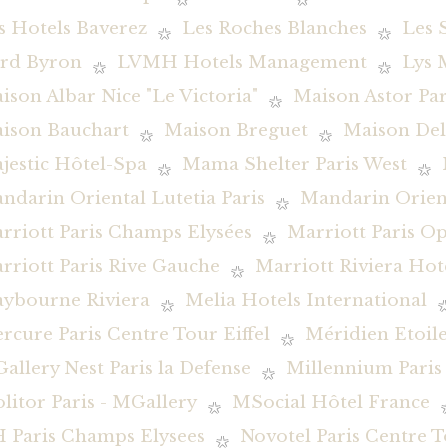
s Hotels Baverez
Les Roches Blanches
Les 
rd Byron
LVMH Hotels Management
Lys 
ison Albar Nice "Le Victoria"
Maison Astor Par
ison Bauchart
Maison Breguet
Maison De
jestic Hôtel-Spa
Mama Shelter Paris West
ndarin Oriental Lutetia Paris
Mandarin Orient
rriott Paris Champs Elysées
Marriott Paris O
rriott Paris Rive Gauche
Marriott Riviera Hot
ybourne Riviera
Melia Hotels International
rcure Paris Centre Tour Eiffel
Méridien Etoile
allery Nest Paris la Defense
Millennium Pari
litor Paris - MGallery
MSocial Hôtel France
 Paris Champs Elysees
Novotel Paris Centre To