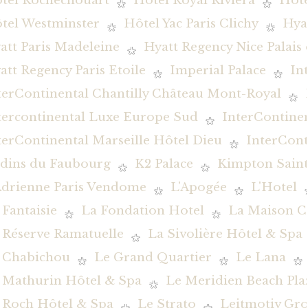
tel Rochechouart
Hôtel Royal Riviera
Hôte
tel Westminster
Hôtel Yac Paris Clichy
Hya
att Paris Madeleine
Hyatt Regency Nice Palais
att Regency Paris Etoile
Imperial Palace
In
terContinental Chantilly Château Mont-Royal
tercontinental Luxe Europe Sud
InterContine
terContinental Marseille Hôtel Dieu
InterCont
rdins du Faubourg
K2 Palace
Kimpton Saint
Adrienne Paris Vendome
L'Apogée
L'Hotel
 Fantaisie
La Fondation Hotel
La Maison C
 Réserve Ramatuelle
La Sivolière Hôtel & Spa
 Chabichou
Le Grand Quartier
Le Lana
 Mathurin Hôtel & Spa
Le Meridien Beach Pla
 Roch Hôtel & Spa
Le Strato
Leitmotiv Gr