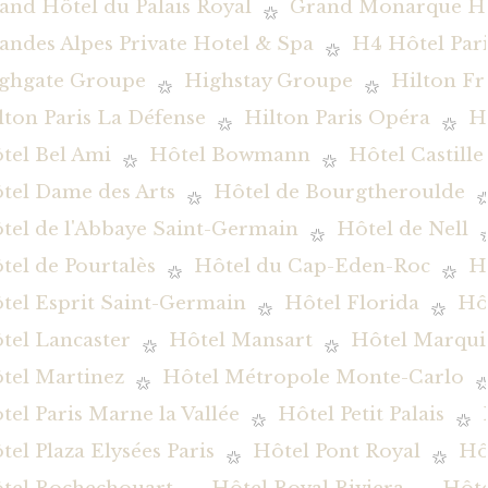
and Hôtel du Palais Royal
Grand Monarque Hô
andes Alpes Private Hotel & Spa
H4 Hôtel Pari
ghgate Groupe
Highstay Groupe
Hilton Fr
lton Paris La Défense
Hilton Paris Opéra
H
tel Bel Ami
Hôtel Bowmann
Hôtel Castille
tel Dame des Arts
Hôtel de Bourgtheroulde
tel de l'Abbaye Saint-Germain
Hôtel de Nell
tel de Pourtalès
Hôtel du Cap-Eden-Roc
H
tel Esprit Saint-Germain
Hôtel Florida
Hôt
tel Lancaster
Hôtel Mansart
Hôtel Marqui
tel Martinez
Hôtel Métropole Monte-Carlo
tel Paris Marne la Vallée
Hôtel Petit Palais
tel Plaza Elysées Paris
Hôtel Pont Royal
Hô