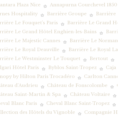
antara Plaza Nice
Annapurna Courchevel 1850
rnes Hospitality
Barrière Groupe
Barrière
rrière Le Fouquet's Paris
Barrière Le Grand H
rrière Le Grand Hôtel Enghien-les-Bains
Barr
rrière Le Majestic Cannes
Barrière Le Norman
rrière Le Royal Deauville
Barrière Le Royal L
rrière Le Westminster Le Touquet
Bertout
lgari Hôtel Paris
Byblos Saint-Tropez
Caja
nopy by Hilton Paris Trocadéro
Carlton Canne
âteau d'Audrieu
Château de Fonscolombe
âteau Saint-Martin & Spa
Château Voltaire
eval Blanc Paris
Cheval Blanc Saint-Tropez
llection des Hôtels du Vignoble
Compagnie Hôt