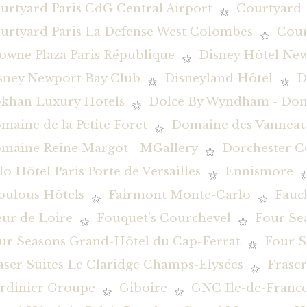
urtyard Paris CdG Central Airport
Courtyard 
urtyard Paris La Defense West Colombes
Cour
owne Plaza Paris République
Disney Hôtel New
sney Newport Bay Club
Disneyland Hôtel
D
khan Luxury Hotels
Dolce By Wyndham - Dom
maine de la Petite Foret
Domaine des Vanneau
maine Reine Margot - MGallery
Dorchester Co
lo Hôtel Paris Porte de Versailles
Ennismore
bulous Hôtels
Fairmont Monte-Carlo
Fauc
eur de Loire
Fouquet's Courchevel
Four Se
ur Seasons Grand-Hôtel du Cap-Ferrat
Four S
aser Suites Le Claridge Champs-Elysées
Fraser
rdinier Groupe
Giboire
GNC Ile-de-Franc