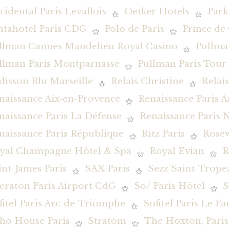
cidental Paris Levallois
Oetker Hotels
Park
ntahotel Paris CDG
Polo de Paris
Prince de 
llman Cannes Mandelieu Royal Casino
Pullman
llman Paris Montparnasse
Pullman Paris Tour E
disson Blu Marseille
Relais Christine
Relai
naissance Aix-en-Provence
Renaissance Paris 
naissance Paris La Défense
Renaissance Paris N
naissance Paris République
Ritz Paris
Rosew
yal Champagne Hôtel & Spa
Royal Evian
R
int-James Paris
SAX Paris
Sezz Saint-Trope
eraton Paris Airport CdG
So/ Paris Hôtel
S
fitel Paris Arc-de-Triomphe
Sofitel Paris Le F
ho House Paris
Stratom
The Hoxton, Paris