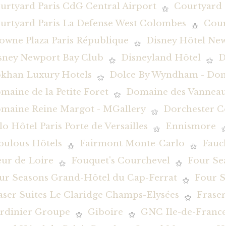
urtyard Paris CdG Central Airport
Courtyard 
urtyard Paris La Defense West Colombes
Cour
owne Plaza Paris République
Disney Hôtel New
sney Newport Bay Club
Disneyland Hôtel
D
khan Luxury Hotels
Dolce By Wyndham - Dom
maine de la Petite Foret
Domaine des Vanneau
maine Reine Margot - MGallery
Dorchester Co
lo Hôtel Paris Porte de Versailles
Ennismore
bulous Hôtels
Fairmont Monte-Carlo
Fauc
eur de Loire
Fouquet's Courchevel
Four Se
ur Seasons Grand-Hôtel du Cap-Ferrat
Four S
aser Suites Le Claridge Champs-Elysées
Fraser
rdinier Groupe
Giboire
GNC Ile-de-Franc