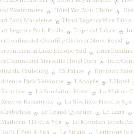
tel Rochechouart
Hôtel Royal Riviera
Hôte
tel Westminster
Hôtel Yac Paris Clichy
Hya
att Paris Madeleine
Hyatt Regency Nice Palais
att Regency Paris Etoile
Imperial Palace
In
terContinental Chantilly Château Mont-Royal
tercontinental Luxe Europe Sud
InterContine
terContinental Marseille Hôtel Dieu
InterCont
rdins du Faubourg
K2 Palace
Kimpton Saint
Adrienne Paris Vendome
L'Apogée
L'Hotel
 Fantaisie
La Fondation Hotel
La Maison C
 Réserve Ramatuelle
La Sivolière Hôtel & Spa
 Chabichou
Le Grand Quartier
Le Lana
 Mathurin Hôtel & Spa
Le Meridien Beach Pla
 Roch Hôtel & Spa
Le Strato
Leitmotiv Gr