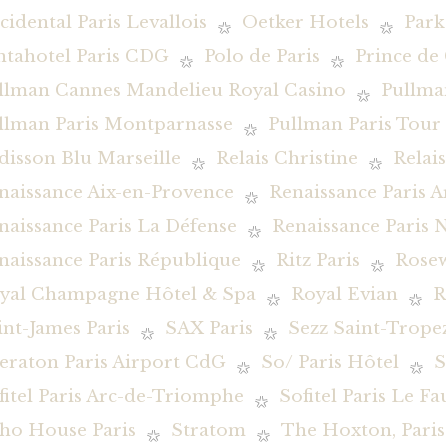
cidental Paris Levallois
Oetker Hotels
Park
ntahotel Paris CDG
Polo de Paris
Prince de 
llman Cannes Mandelieu Royal Casino
Pullman
llman Paris Montparnasse
Pullman Paris Tour E
disson Blu Marseille
Relais Christine
Relai
naissance Aix-en-Provence
Renaissance Paris 
naissance Paris La Défense
Renaissance Paris N
naissance Paris République
Ritz Paris
Rosew
yal Champagne Hôtel & Spa
Royal Evian
R
int-James Paris
SAX Paris
Sezz Saint-Trope
eraton Paris Airport CdG
So/ Paris Hôtel
S
fitel Paris Arc-de-Triomphe
Sofitel Paris Le F
ho House Paris
Stratom
The Hoxton, Paris