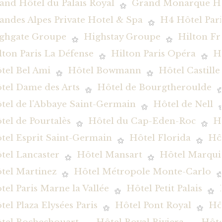
and Hôtel du Palais Royal
Grand Monarque Hô
andes Alpes Private Hotel & Spa
H4 Hôtel Pari
ghgate Groupe
Highstay Groupe
Hilton Fr
lton Paris La Défense
Hilton Paris Opéra
H
tel Bel Ami
Hôtel Bowmann
Hôtel Castille
tel Dame des Arts
Hôtel de Bourgtheroulde
tel de l'Abbaye Saint-Germain
Hôtel de Nell
tel de Pourtalès
Hôtel du Cap-Eden-Roc
H
tel Esprit Saint-Germain
Hôtel Florida
Hôt
tel Lancaster
Hôtel Mansart
Hôtel Marqui
tel Martinez
Hôtel Métropole Monte-Carlo
tel Paris Marne la Vallée
Hôtel Petit Palais
tel Plaza Elysées Paris
Hôtel Pont Royal
Hô