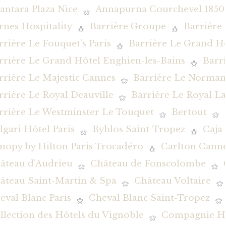
antara Plaza Nice
Annapurna Courchevel 1850
rnes Hospitality
Barrière Groupe
Barrière
rrière Le Fouquet's Paris
Barrière Le Grand H
rrière Le Grand Hôtel Enghien-les-Bains
Barr
rrière Le Majestic Cannes
Barrière Le Norman
rrière Le Royal Deauville
Barrière Le Royal L
rrière Le Westminster Le Touquet
Bertout
lgari Hôtel Paris
Byblos Saint-Tropez
Caja
nopy by Hilton Paris Trocadéro
Carlton Canne
âteau d'Audrieu
Château de Fonscolombe
âteau Saint-Martin & Spa
Château Voltaire
eval Blanc Paris
Cheval Blanc Saint-Tropez
llection des Hôtels du Vignoble
Compagnie Hôt