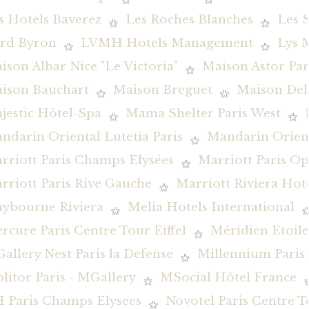
s Hotels Baverez
Les Roches Blanches
Les 
rd Byron
LVMH Hotels Management
Lys 
ison Albar Nice "Le Victoria"
Maison Astor Par
ison Bauchart
Maison Breguet
Maison De
jestic Hôtel-Spa
Mama Shelter Paris West
ndarin Oriental Lutetia Paris
Mandarin Orient
rriott Paris Champs Elysées
Marriott Paris O
rriott Paris Rive Gauche
Marriott Riviera Hot
ybourne Riviera
Melia Hotels International
rcure Paris Centre Tour Eiffel
Méridien Etoile
allery Nest Paris la Defense
Millennium Pari
litor Paris - MGallery
MSocial Hôtel France
 Paris Champs Elysees
Novotel Paris Centre To