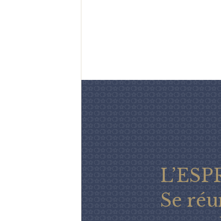
L’ESP
Se réu