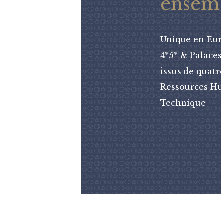
ensem
Unique en Euro
4*5* & Palace
issus de quatr
Ressources Hu
Technique
2002-2