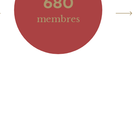
680
membres