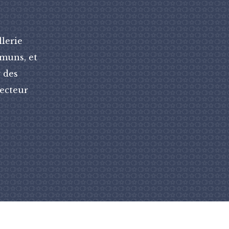
llerie
mmuns, et
 des
recteur