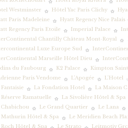
tel Rochechouart
Hôtel Royal Riviera
Hôte
tel Westminster
Hôtel Yac Paris Clichy
Hya
att Paris Madeleine
Hyatt Regency Nice Palais
att Regency Paris Etoile
Imperial Palace
In
terContinental Chantilly Château Mont-Royal
tercontinental Luxe Europe Sud
InterContine
terContinental Marseille Hôtel Dieu
InterCont
rdins du Faubourg
K2 Palace
Kimpton Saint
Adrienne Paris Vendome
L'Apogée
L'Hotel
 Fantaisie
La Fondation Hotel
La Maison C
 Réserve Ramatuelle
La Sivolière Hôtel & Spa
 Chabichou
Le Grand Quartier
Le Lana
 Mathurin Hôtel & Spa
Le Meridien Beach Pla
 Roch Hôtel & Spa
Le Strato
Leitmotiv Gr