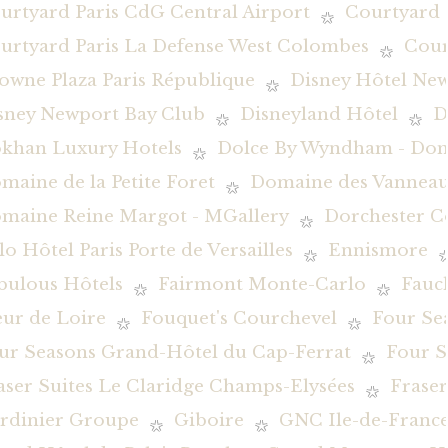
urtyard Paris CdG Central Airport
Courtyard 
urtyard Paris La Defense West Colombes
Cour
owne Plaza Paris République
Disney Hôtel New
sney Newport Bay Club
Disneyland Hôtel
D
khan Luxury Hotels
Dolce By Wyndham - Dom
maine de la Petite Foret
Domaine des Vanneau
maine Reine Margot - MGallery
Dorchester Co
lo Hôtel Paris Porte de Versailles
Ennismore
bulous Hôtels
Fairmont Monte-Carlo
Fauc
eur de Loire
Fouquet's Courchevel
Four Se
ur Seasons Grand-Hôtel du Cap-Ferrat
Four S
aser Suites Le Claridge Champs-Elysées
Fraser
rdinier Groupe
Giboire
GNC Ile-de-Franc