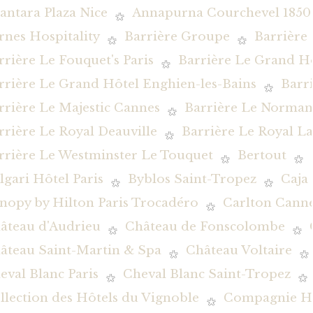
antara Plaza Nice
Annapurna Courchevel 1850
rnes Hospitality
Barrière Groupe
Barrière
rrière Le Fouquet's Paris
Barrière Le Grand H
rrière Le Grand Hôtel Enghien-les-Bains
Barr
rrière Le Majestic Cannes
Barrière Le Norman
rrière Le Royal Deauville
Barrière Le Royal L
rrière Le Westminster Le Touquet
Bertout
lgari Hôtel Paris
Byblos Saint-Tropez
Caja
nopy by Hilton Paris Trocadéro
Carlton Canne
âteau d'Audrieu
Château de Fonscolombe
âteau Saint-Martin & Spa
Château Voltaire
eval Blanc Paris
Cheval Blanc Saint-Tropez
llection des Hôtels du Vignoble
Compagnie Hôt