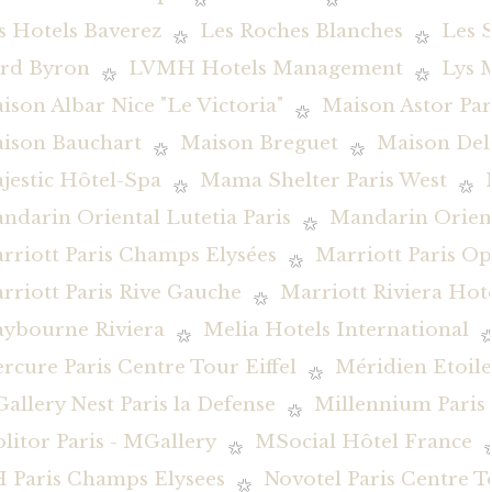
s Hotels Baverez
Les Roches Blanches
Les 
rd Byron
LVMH Hotels Management
Lys 
ison Albar Nice "Le Victoria"
Maison Astor Par
ison Bauchart
Maison Breguet
Maison De
jestic Hôtel-Spa
Mama Shelter Paris West
ndarin Oriental Lutetia Paris
Mandarin Orient
rriott Paris Champs Elysées
Marriott Paris O
rriott Paris Rive Gauche
Marriott Riviera Hot
ybourne Riviera
Melia Hotels International
rcure Paris Centre Tour Eiffel
Méridien Etoile
allery Nest Paris la Defense
Millennium Pari
litor Paris - MGallery
MSocial Hôtel France
 Paris Champs Elysees
Novotel Paris Centre To