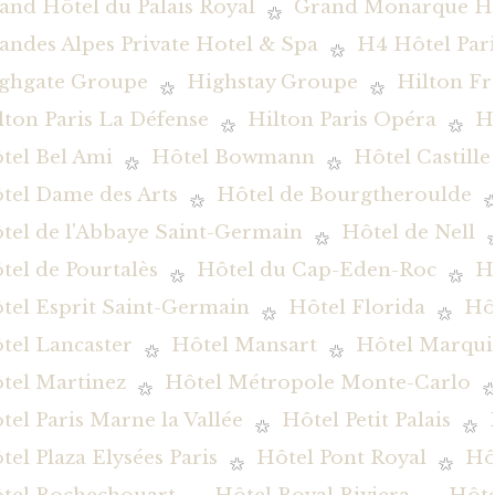
and Hôtel du Palais Royal
Grand Monarque Hô
andes Alpes Private Hotel & Spa
H4 Hôtel Pari
ghgate Groupe
Highstay Groupe
Hilton Fr
lton Paris La Défense
Hilton Paris Opéra
H
tel Bel Ami
Hôtel Bowmann
Hôtel Castille
tel Dame des Arts
Hôtel de Bourgtheroulde
tel de l'Abbaye Saint-Germain
Hôtel de Nell
tel de Pourtalès
Hôtel du Cap-Eden-Roc
H
tel Esprit Saint-Germain
Hôtel Florida
Hôt
tel Lancaster
Hôtel Mansart
Hôtel Marqui
tel Martinez
Hôtel Métropole Monte-Carlo
tel Paris Marne la Vallée
Hôtel Petit Palais
tel Plaza Elysées Paris
Hôtel Pont Royal
Hô