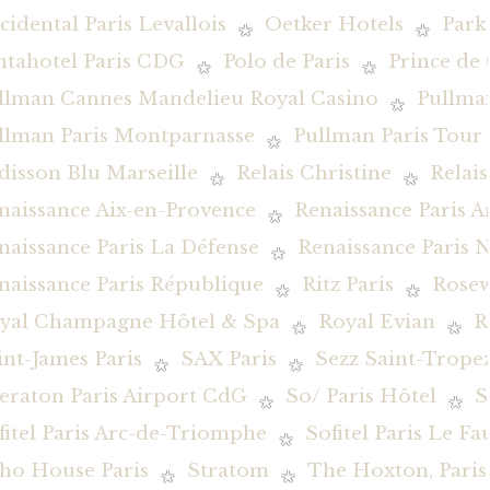
cidental Paris Levallois
Oetker Hotels
Park
ntahotel Paris CDG
Polo de Paris
Prince de 
llman Cannes Mandelieu Royal Casino
Pullman
llman Paris Montparnasse
Pullman Paris Tour E
disson Blu Marseille
Relais Christine
Relai
naissance Aix-en-Provence
Renaissance Paris 
naissance Paris La Défense
Renaissance Paris N
naissance Paris République
Ritz Paris
Rosew
yal Champagne Hôtel & Spa
Royal Evian
R
int-James Paris
SAX Paris
Sezz Saint-Trope
eraton Paris Airport CdG
So/ Paris Hôtel
S
fitel Paris Arc-de-Triomphe
Sofitel Paris Le F
ho House Paris
Stratom
The Hoxton, Paris