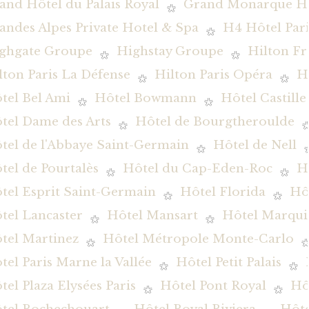
and Hôtel du Palais Royal
Grand Monarque Hô
andes Alpes Private Hotel & Spa
H4 Hôtel Pari
ghgate Groupe
Highstay Groupe
Hilton Fr
lton Paris La Défense
Hilton Paris Opéra
H
tel Bel Ami
Hôtel Bowmann
Hôtel Castille
tel Dame des Arts
Hôtel de Bourgtheroulde
tel de l'Abbaye Saint-Germain
Hôtel de Nell
tel de Pourtalès
Hôtel du Cap-Eden-Roc
H
tel Esprit Saint-Germain
Hôtel Florida
Hôt
tel Lancaster
Hôtel Mansart
Hôtel Marqui
tel Martinez
Hôtel Métropole Monte-Carlo
tel Paris Marne la Vallée
Hôtel Petit Palais
tel Plaza Elysées Paris
Hôtel Pont Royal
Hô