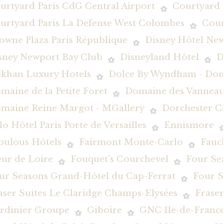
urtyard Paris CdG Central Airport
Courtyard 
urtyard Paris La Defense West Colombes
Cour
owne Plaza Paris République
Disney Hôtel New
sney Newport Bay Club
Disneyland Hôtel
D
khan Luxury Hotels
Dolce By Wyndham - Dom
maine de la Petite Foret
Domaine des Vanneau
maine Reine Margot - MGallery
Dorchester Co
lo Hôtel Paris Porte de Versailles
Ennismore
bulous Hôtels
Fairmont Monte-Carlo
Fauc
eur de Loire
Fouquet's Courchevel
Four Se
ur Seasons Grand-Hôtel du Cap-Ferrat
Four S
aser Suites Le Claridge Champs-Elysées
Fraser
rdinier Groupe
Giboire
GNC Ile-de-Franc