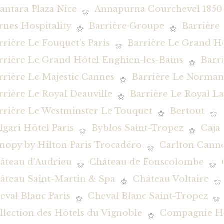
antara Plaza Nice
Annapurna Courchevel 1850
rnes Hospitality
Barrière Groupe
Barrière
rrière Le Fouquet's Paris
Barrière Le Grand H
rrière Le Grand Hôtel Enghien-les-Bains
Barr
rrière Le Majestic Cannes
Barrière Le Norman
rrière Le Royal Deauville
Barrière Le Royal L
rrière Le Westminster Le Touquet
Bertout
lgari Hôtel Paris
Byblos Saint-Tropez
Caja
nopy by Hilton Paris Trocadéro
Carlton Canne
âteau d'Audrieu
Château de Fonscolombe
âteau Saint-Martin & Spa
Château Voltaire
eval Blanc Paris
Cheval Blanc Saint-Tropez
llection des Hôtels du Vignoble
Compagnie Hôt