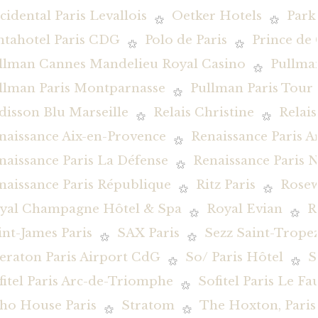
cidental Paris Levallois
Oetker Hotels
Park
ntahotel Paris CDG
Polo de Paris
Prince de 
llman Cannes Mandelieu Royal Casino
Pullman
llman Paris Montparnasse
Pullman Paris Tour E
disson Blu Marseille
Relais Christine
Relai
naissance Aix-en-Provence
Renaissance Paris 
naissance Paris La Défense
Renaissance Paris N
naissance Paris République
Ritz Paris
Rosew
yal Champagne Hôtel & Spa
Royal Evian
R
int-James Paris
SAX Paris
Sezz Saint-Trope
eraton Paris Airport CdG
So/ Paris Hôtel
S
fitel Paris Arc-de-Triomphe
Sofitel Paris Le F
ho House Paris
Stratom
The Hoxton, Paris