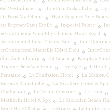
tel Rochechouart
Hôtel Royal Riviera
Hôte
tel Westminster
Hôtel Yac Paris Clichy
Hya
att Paris Madeleine
Hyatt Regency Nice Palais
att Regency Paris Etoile
Imperial Palace
In
terContinental Chantilly Château Mont-Royal
tercontinental Luxe Europe Sud
InterContine
terContinental Marseille Hôtel Dieu
InterCont
rdins du Faubourg
K2 Palace
Kimpton Saint
Adrienne Paris Vendome
L'Apogée
L'Hotel
 Fantaisie
La Fondation Hotel
La Maison C
 Réserve Ramatuelle
La Sivolière Hôtel & Spa
 Chabichou
Le Grand Quartier
Le Lana
 Mathurin Hôtel & Spa
Le Meridien Beach Pla
 Roch Hôtel & Spa
Le Strato
Leitmotiv Gr