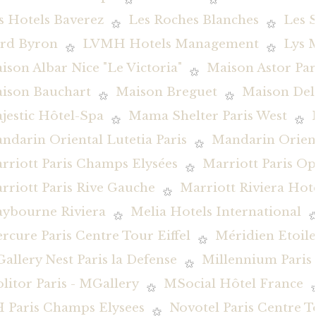
s Hotels Baverez
Les Roches Blanches
Les 
rd Byron
LVMH Hotels Management
Lys 
ison Albar Nice "Le Victoria"
Maison Astor Par
ison Bauchart
Maison Breguet
Maison De
jestic Hôtel-Spa
Mama Shelter Paris West
ndarin Oriental Lutetia Paris
Mandarin Orient
rriott Paris Champs Elysées
Marriott Paris O
rriott Paris Rive Gauche
Marriott Riviera Hot
ybourne Riviera
Melia Hotels International
rcure Paris Centre Tour Eiffel
Méridien Etoile
allery Nest Paris la Defense
Millennium Pari
litor Paris - MGallery
MSocial Hôtel France
 Paris Champs Elysees
Novotel Paris Centre To