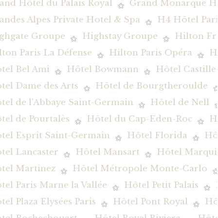
and Hôtel du Palais Royal
Grand Monarque Hô
andes Alpes Private Hotel & Spa
H4 Hôtel Pari
ghgate Groupe
Highstay Groupe
Hilton Fr
lton Paris La Défense
Hilton Paris Opéra
H
tel Bel Ami
Hôtel Bowmann
Hôtel Castille
tel Dame des Arts
Hôtel de Bourgtheroulde
tel de l'Abbaye Saint-Germain
Hôtel de Nell
tel de Pourtalès
Hôtel du Cap-Eden-Roc
H
tel Esprit Saint-Germain
Hôtel Florida
Hôt
tel Lancaster
Hôtel Mansart
Hôtel Marqui
tel Martinez
Hôtel Métropole Monte-Carlo
tel Paris Marne la Vallée
Hôtel Petit Palais
tel Plaza Elysées Paris
Hôtel Pont Royal
Hô