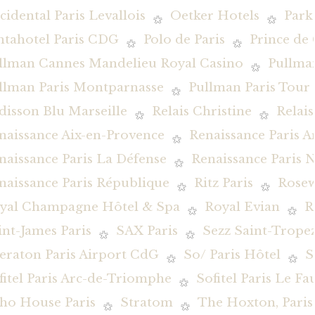
cidental Paris Levallois
Oetker Hotels
Park
ntahotel Paris CDG
Polo de Paris
Prince de 
llman Cannes Mandelieu Royal Casino
Pullman
llman Paris Montparnasse
Pullman Paris Tour E
disson Blu Marseille
Relais Christine
Relai
naissance Aix-en-Provence
Renaissance Paris 
naissance Paris La Défense
Renaissance Paris N
naissance Paris République
Ritz Paris
Rosew
yal Champagne Hôtel & Spa
Royal Evian
R
int-James Paris
SAX Paris
Sezz Saint-Trope
eraton Paris Airport CdG
So/ Paris Hôtel
S
fitel Paris Arc-de-Triomphe
Sofitel Paris Le F
ho House Paris
Stratom
The Hoxton, Paris