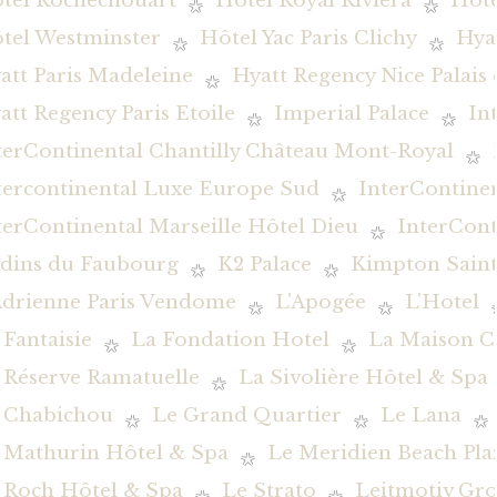
tel Rochechouart
Hôtel Royal Riviera
Hôte
tel Westminster
Hôtel Yac Paris Clichy
Hya
att Paris Madeleine
Hyatt Regency Nice Palais
att Regency Paris Etoile
Imperial Palace
In
terContinental Chantilly Château Mont-Royal
tercontinental Luxe Europe Sud
InterContine
terContinental Marseille Hôtel Dieu
InterCont
rdins du Faubourg
K2 Palace
Kimpton Saint
Adrienne Paris Vendome
L'Apogée
L'Hotel
 Fantaisie
La Fondation Hotel
La Maison C
 Réserve Ramatuelle
La Sivolière Hôtel & Spa
 Chabichou
Le Grand Quartier
Le Lana
 Mathurin Hôtel & Spa
Le Meridien Beach Pla
 Roch Hôtel & Spa
Le Strato
Leitmotiv Gr