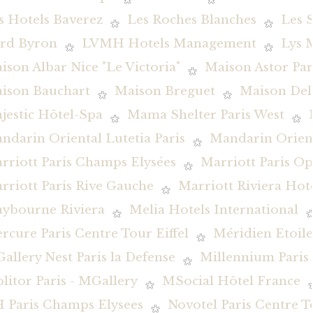
s Hotels Baverez
Les Roches Blanches
Les 
rd Byron
LVMH Hotels Management
Lys 
ison Albar Nice "Le Victoria"
Maison Astor Par
ison Bauchart
Maison Breguet
Maison De
jestic Hôtel-Spa
Mama Shelter Paris West
ndarin Oriental Lutetia Paris
Mandarin Orient
rriott Paris Champs Elysées
Marriott Paris O
rriott Paris Rive Gauche
Marriott Riviera Hot
ybourne Riviera
Melia Hotels International
rcure Paris Centre Tour Eiffel
Méridien Etoile
allery Nest Paris la Defense
Millennium Pari
litor Paris - MGallery
MSocial Hôtel France
 Paris Champs Elysees
Novotel Paris Centre To