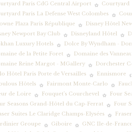
urtyard Paris CdG Central Airport
Courtyard 
urtyard Paris La Defense West Colombes
Cour
owne Plaza Paris République
Disney Hôtel New
sney Newport Bay Club
Disneyland Hôtel
D
khan Luxury Hotels
Dolce By Wyndham - Dom
maine de la Petite Foret
Domaine des Vanneau
maine Reine Margot - MGallery
Dorchester Co
lo Hôtel Paris Porte de Versailles
Ennismore
bulous Hôtels
Fairmont Monte-Carlo
Fauc
eur de Loire
Fouquet's Courchevel
Four Se
ur Seasons Grand-Hôtel du Cap-Ferrat
Four S
aser Suites Le Claridge Champs-Elysées
Fraser
rdinier Groupe
Giboire
GNC Ile-de-Franc