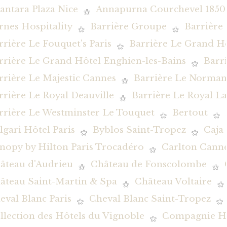
antara Plaza Nice
Annapurna Courchevel 1850
rnes Hospitality
Barrière Groupe
Barrière
rrière Le Fouquet's Paris
Barrière Le Grand H
rrière Le Grand Hôtel Enghien-les-Bains
Barr
rrière Le Majestic Cannes
Barrière Le Norman
rrière Le Royal Deauville
Barrière Le Royal L
rrière Le Westminster Le Touquet
Bertout
lgari Hôtel Paris
Byblos Saint-Tropez
Caja
nopy by Hilton Paris Trocadéro
Carlton Canne
âteau d'Audrieu
Château de Fonscolombe
âteau Saint-Martin & Spa
Château Voltaire
eval Blanc Paris
Cheval Blanc Saint-Tropez
llection des Hôtels du Vignoble
Compagnie Hôt