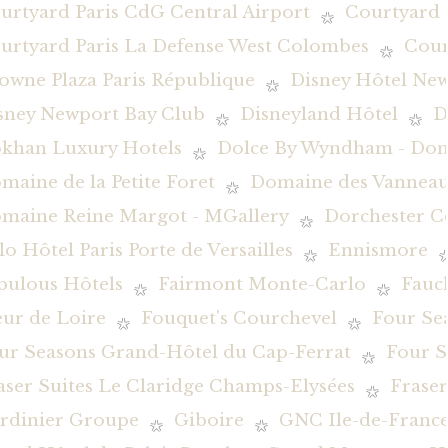
urtyard Paris CdG Central Airport
Courtyard 
urtyard Paris La Defense West Colombes
Cour
owne Plaza Paris République
Disney Hôtel New
sney Newport Bay Club
Disneyland Hôtel
D
khan Luxury Hotels
Dolce By Wyndham - Dom
maine de la Petite Foret
Domaine des Vanneau
maine Reine Margot - MGallery
Dorchester Co
lo Hôtel Paris Porte de Versailles
Ennismore
bulous Hôtels
Fairmont Monte-Carlo
Fauc
eur de Loire
Fouquet's Courchevel
Four Se
ur Seasons Grand-Hôtel du Cap-Ferrat
Four S
aser Suites Le Claridge Champs-Elysées
Fraser
rdinier Groupe
Giboire
GNC Ile-de-Franc