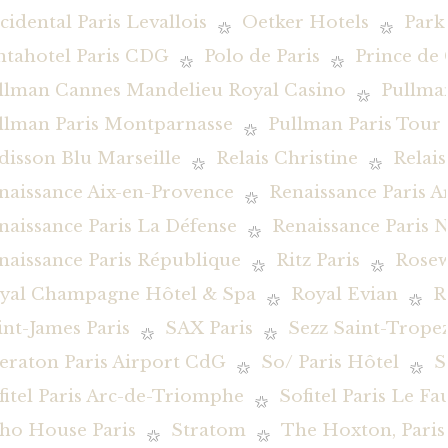
cidental Paris Levallois
Oetker Hotels
Park
ntahotel Paris CDG
Polo de Paris
Prince de 
llman Cannes Mandelieu Royal Casino
Pullman
llman Paris Montparnasse
Pullman Paris Tour E
disson Blu Marseille
Relais Christine
Relai
naissance Aix-en-Provence
Renaissance Paris 
naissance Paris La Défense
Renaissance Paris N
naissance Paris République
Ritz Paris
Rosew
yal Champagne Hôtel & Spa
Royal Evian
R
int-James Paris
SAX Paris
Sezz Saint-Trope
eraton Paris Airport CdG
So/ Paris Hôtel
S
fitel Paris Arc-de-Triomphe
Sofitel Paris Le F
ho House Paris
Stratom
The Hoxton, Paris