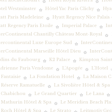
tel Rochechouart
Hôtel Royal Riviera
Hôte
tel Westminster
Hôtel Yac Paris Clichy
Hya
att Paris Madeleine
Hyatt Regency Nice Palais
att Regency Paris Etoile
Imperial Palace
In
terContinental Chantilly Château Mont-Royal
tercontinental Luxe Europe Sud
InterContine
terContinental Marseille Hôtel Dieu
InterCont
rdins du Faubourg
K2 Palace
Kimpton Saint
Adrienne Paris Vendome
L'Apogée
L'Hotel
 Fantaisie
La Fondation Hotel
La Maison C
 Réserve Ramatuelle
La Sivolière Hôtel & Spa
 Chabichou
Le Grand Quartier
Le Lana
 Mathurin Hôtel & Spa
Le Meridien Beach Pla
 Roch Hôtel & Spa
Le Strato
Leitmotiv Gr