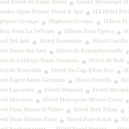
and Hôtel du Palais Royal
Grand Monarque Hô
andes Alpes Private Hotel & Spa
H4 Hôtel Pari
ghgate Groupe
Highstay Groupe
Hilton Fr
lton Paris La Défense
Hilton Paris Opéra
H
tel Bel Ami
Hôtel Bowmann
Hôtel Castille
tel Dame des Arts
Hôtel de Bourgtheroulde
tel de l'Abbaye Saint-Germain
Hôtel de Nell
tel de Pourtalès
Hôtel du Cap-Eden-Roc
H
tel Esprit Saint-Germain
Hôtel Florida
Hôt
tel Lancaster
Hôtel Mansart
Hôtel Marqui
tel Martinez
Hôtel Métropole Monte-Carlo
tel Paris Marne la Vallée
Hôtel Petit Palais
tel Plaza Elysées Paris
Hôtel Pont Royal
Hô