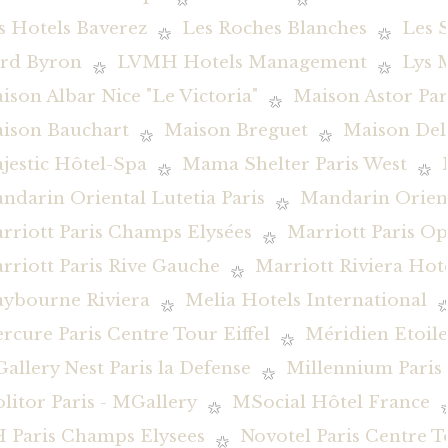
s Hotels Baverez
Les Roches Blanches
Les 
rd Byron
LVMH Hotels Management
Lys 
ison Albar Nice "Le Victoria"
Maison Astor Par
ison Bauchart
Maison Breguet
Maison De
jestic Hôtel-Spa
Mama Shelter Paris West
ndarin Oriental Lutetia Paris
Mandarin Orient
rriott Paris Champs Elysées
Marriott Paris O
rriott Paris Rive Gauche
Marriott Riviera Hot
ybourne Riviera
Melia Hotels International
rcure Paris Centre Tour Eiffel
Méridien Etoile
allery Nest Paris la Defense
Millennium Pari
litor Paris - MGallery
MSocial Hôtel France
 Paris Champs Elysees
Novotel Paris Centre To