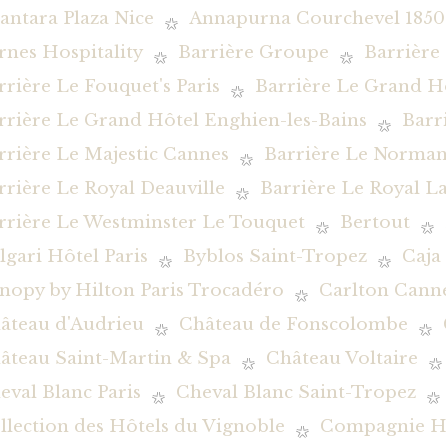
antara Plaza Nice
Annapurna Courchevel 1850
rnes Hospitality
Barrière Groupe
Barrière
rrière Le Fouquet's Paris
Barrière Le Grand H
rrière Le Grand Hôtel Enghien-les-Bains
Barr
rrière Le Majestic Cannes
Barrière Le Norman
rrière Le Royal Deauville
Barrière Le Royal L
rrière Le Westminster Le Touquet
Bertout
lgari Hôtel Paris
Byblos Saint-Tropez
Caja
nopy by Hilton Paris Trocadéro
Carlton Canne
âteau d'Audrieu
Château de Fonscolombe
âteau Saint-Martin & Spa
Château Voltaire
eval Blanc Paris
Cheval Blanc Saint-Tropez
llection des Hôtels du Vignoble
Compagnie Hôt