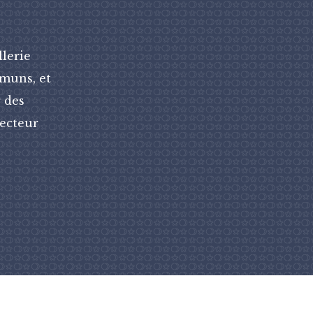
llerie
mmuns, et
 des
recteur