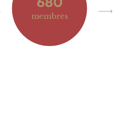
680
membres