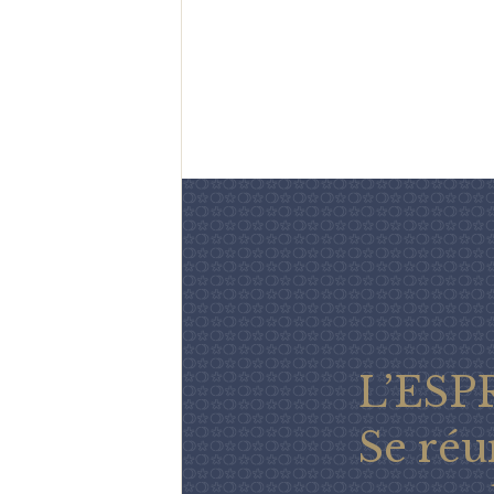
L’ESP
Se réu