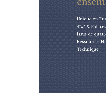
ensem
Unique en Euro
4*5* & Palace
issus de quatr
Ressources Hu
Technique
2002-2