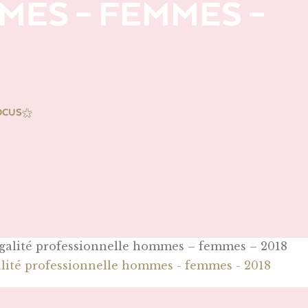
ES – FEMMES –
OCUS
galité professionnelle hommes - femmes - 2018