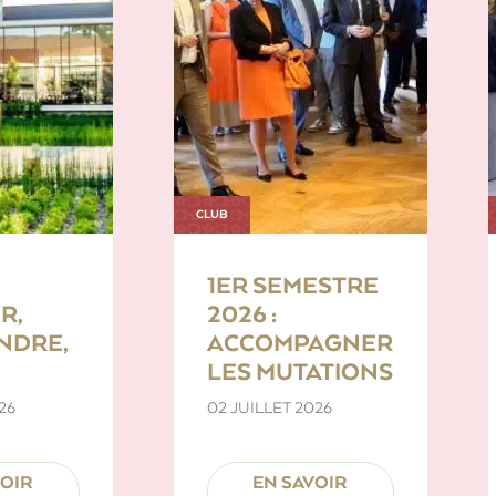
CLUB
1ER SEMESTRE
R,
2026 :
NDRE,
ACCOMPAGNER
LES MUTATIONS
26
02 JUILLET 2026
VOIR
EN SAVOIR