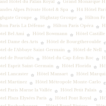
and Hôtel du Palais Royal
Grand Monarque Hô
andes Alpes Private Hotel & Spa
H4 Hôtel Pari
ghgate Groupe
Highstay Groupe
Hilton Fr
lton Paris La Défense
Hilton Paris Opéra
H
tel Bel Ami
Hôtel Bowmann
Hôtel Castille
tel Dame des Arts
Hôtel de Bourgtheroulde
tel de l'Abbaye Saint-Germain
Hôtel de Nell
tel de Pourtalès
Hôtel du Cap-Eden-Roc
H
tel Esprit Saint-Germain
Hôtel Florida
Hôt
tel Lancaster
Hôtel Mansart
Hôtel Marqui
tel Martinez
Hôtel Métropole Monte-Carlo
tel Paris Marne la Vallée
Hôtel Petit Palais
tel Plaza Elysées Paris
Hôtel Pont Royal
Hô