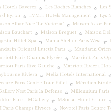
s Hotels Baverez
Les Roches Blanches
Les 
rd Byron
LVMH Hotels Management
Lys 
ison Albar Nice "Le Victoria"
Maison Astor Par
ison Bauchart
Maison Breguet
Maison De
jestic Hôtel-Spa
Mama Shelter Paris West
ndarin Oriental Lutetia Paris
Mandarin Orient
rriott Paris Champs Elysées
Marriott Paris O
rriott Paris Rive Gauche
Marriott Riviera Hot
ybourne Riviera
Melia Hotels International
rcure Paris Centre Tour Eiffel
Méridien Etoile
allery Nest Paris la Defense
Millennium Pari
litor Paris - MGallery
MSocial Hôtel France
 Paris Champs Elysees
Novotel Paris Centre To