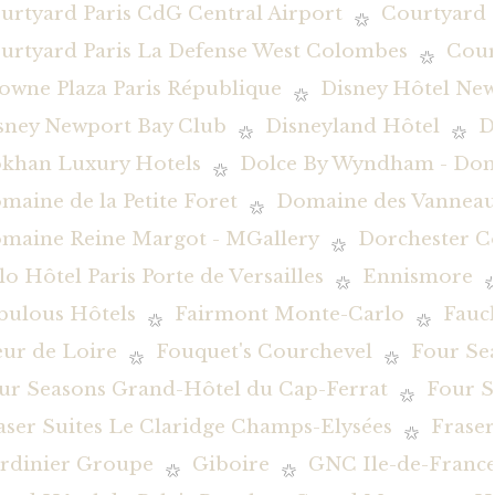
urtyard Paris CdG Central Airport
Courtyard 
urtyard Paris La Defense West Colombes
Cour
owne Plaza Paris République
Disney Hôtel New
sney Newport Bay Club
Disneyland Hôtel
D
khan Luxury Hotels
Dolce By Wyndham - Dom
maine de la Petite Foret
Domaine des Vanneau
maine Reine Margot - MGallery
Dorchester Co
lo Hôtel Paris Porte de Versailles
Ennismore
bulous Hôtels
Fairmont Monte-Carlo
Fauc
eur de Loire
Fouquet's Courchevel
Four Se
ur Seasons Grand-Hôtel du Cap-Ferrat
Four S
aser Suites Le Claridge Champs-Elysées
Fraser
rdinier Groupe
Giboire
GNC Ile-de-Franc