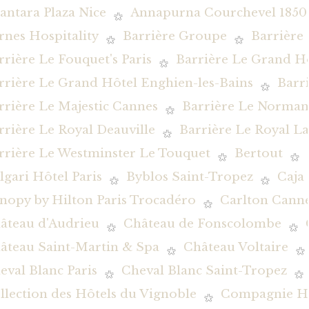
antara Plaza Nice
Annapurna Courchevel 1850
rnes Hospitality
Barrière Groupe
Barrière
rrière Le Fouquet's Paris
Barrière Le Grand H
rrière Le Grand Hôtel Enghien-les-Bains
Barr
rrière Le Majestic Cannes
Barrière Le Norman
rrière Le Royal Deauville
Barrière Le Royal L
rrière Le Westminster Le Touquet
Bertout
lgari Hôtel Paris
Byblos Saint-Tropez
Caja
nopy by Hilton Paris Trocadéro
Carlton Canne
âteau d'Audrieu
Château de Fonscolombe
âteau Saint-Martin & Spa
Château Voltaire
eval Blanc Paris
Cheval Blanc Saint-Tropez
llection des Hôtels du Vignoble
Compagnie Hôt