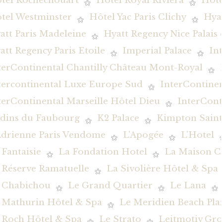
tel Rochechouart
Hôtel Royal Riviera
Hôte
tel Westminster
Hôtel Yac Paris Clichy
Hya
att Paris Madeleine
Hyatt Regency Nice Palais
att Regency Paris Etoile
Imperial Palace
In
terContinental Chantilly Château Mont-Royal
tercontinental Luxe Europe Sud
InterContine
terContinental Marseille Hôtel Dieu
InterCont
rdins du Faubourg
K2 Palace
Kimpton Saint
Adrienne Paris Vendome
L'Apogée
L'Hotel
 Fantaisie
La Fondation Hotel
La Maison C
 Réserve Ramatuelle
La Sivolière Hôtel & Spa
 Chabichou
Le Grand Quartier
Le Lana
 Mathurin Hôtel & Spa
Le Meridien Beach Pla
 Roch Hôtel & Spa
Le Strato
Leitmotiv Gr