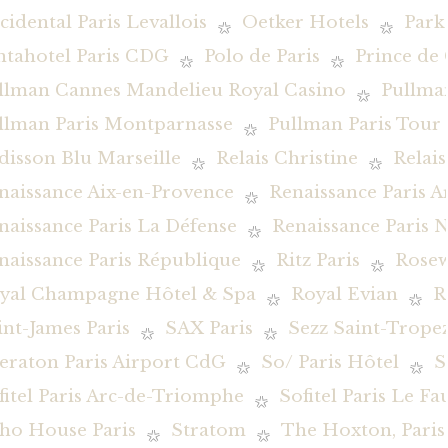
cidental Paris Levallois
Oetker Hotels
Park
ntahotel Paris CDG
Polo de Paris
Prince de 
llman Cannes Mandelieu Royal Casino
Pullman
llman Paris Montparnasse
Pullman Paris Tour E
disson Blu Marseille
Relais Christine
Relai
naissance Aix-en-Provence
Renaissance Paris 
naissance Paris La Défense
Renaissance Paris N
naissance Paris République
Ritz Paris
Rosew
yal Champagne Hôtel & Spa
Royal Evian
R
int-James Paris
SAX Paris
Sezz Saint-Trope
eraton Paris Airport CdG
So/ Paris Hôtel
S
fitel Paris Arc-de-Triomphe
Sofitel Paris Le F
ho House Paris
Stratom
The Hoxton, Paris