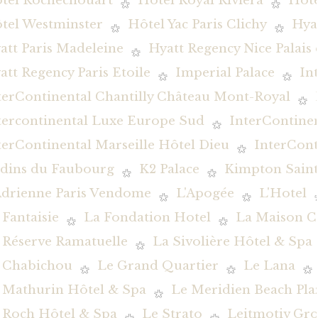
tel Rochechouart
Hôtel Royal Riviera
Hôte
tel Westminster
Hôtel Yac Paris Clichy
Hya
att Paris Madeleine
Hyatt Regency Nice Palais
att Regency Paris Etoile
Imperial Palace
In
terContinental Chantilly Château Mont-Royal
tercontinental Luxe Europe Sud
InterContine
terContinental Marseille Hôtel Dieu
InterCont
rdins du Faubourg
K2 Palace
Kimpton Saint
Adrienne Paris Vendome
L'Apogée
L'Hotel
 Fantaisie
La Fondation Hotel
La Maison C
 Réserve Ramatuelle
La Sivolière Hôtel & Spa
 Chabichou
Le Grand Quartier
Le Lana
 Mathurin Hôtel & Spa
Le Meridien Beach Pla
 Roch Hôtel & Spa
Le Strato
Leitmotiv Gr