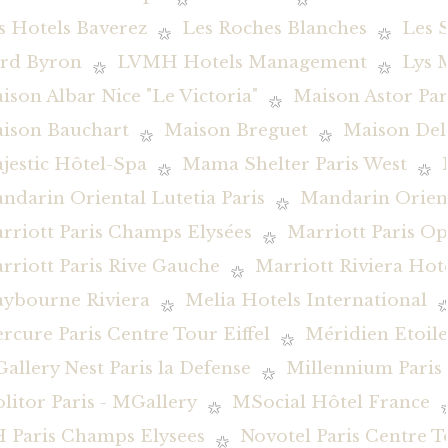
s Hotels Baverez
Les Roches Blanches
Les 
rd Byron
LVMH Hotels Management
Lys 
ison Albar Nice "Le Victoria"
Maison Astor Par
ison Bauchart
Maison Breguet
Maison De
jestic Hôtel-Spa
Mama Shelter Paris West
ndarin Oriental Lutetia Paris
Mandarin Orient
rriott Paris Champs Elysées
Marriott Paris O
rriott Paris Rive Gauche
Marriott Riviera Hot
ybourne Riviera
Melia Hotels International
rcure Paris Centre Tour Eiffel
Méridien Etoile
allery Nest Paris la Defense
Millennium Pari
litor Paris - MGallery
MSocial Hôtel France
 Paris Champs Elysees
Novotel Paris Centre To