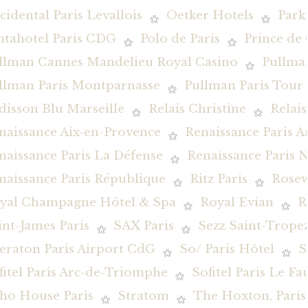
cidental Paris Levallois
Oetker Hotels
Park
ntahotel Paris CDG
Polo de Paris
Prince de 
llman Cannes Mandelieu Royal Casino
Pullman
llman Paris Montparnasse
Pullman Paris Tour E
disson Blu Marseille
Relais Christine
Relai
naissance Aix-en-Provence
Renaissance Paris 
naissance Paris La Défense
Renaissance Paris N
naissance Paris République
Ritz Paris
Rosew
yal Champagne Hôtel & Spa
Royal Evian
R
int-James Paris
SAX Paris
Sezz Saint-Trope
eraton Paris Airport CdG
So/ Paris Hôtel
S
fitel Paris Arc-de-Triomphe
Sofitel Paris Le F
ho House Paris
Stratom
The Hoxton, Paris