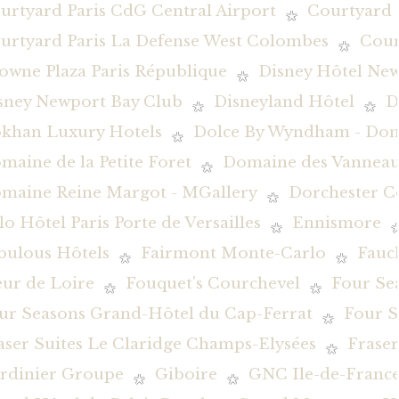
urtyard Paris CdG Central Airport
Courtyard 
urtyard Paris La Defense West Colombes
Cour
owne Plaza Paris République
Disney Hôtel New
sney Newport Bay Club
Disneyland Hôtel
D
khan Luxury Hotels
Dolce By Wyndham - Dom
maine de la Petite Foret
Domaine des Vanneau
maine Reine Margot - MGallery
Dorchester Co
lo Hôtel Paris Porte de Versailles
Ennismore
bulous Hôtels
Fairmont Monte-Carlo
Fauc
eur de Loire
Fouquet's Courchevel
Four Se
ur Seasons Grand-Hôtel du Cap-Ferrat
Four S
aser Suites Le Claridge Champs-Elysées
Fraser
rdinier Groupe
Giboire
GNC Ile-de-Franc