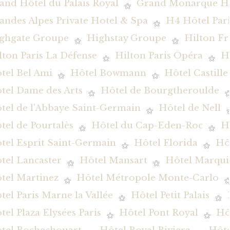
and Hôtel du Palais Royal
Grand Monarque Hô
andes Alpes Private Hotel & Spa
H4 Hôtel Pari
ghgate Groupe
Highstay Groupe
Hilton Fr
lton Paris La Défense
Hilton Paris Opéra
H
tel Bel Ami
Hôtel Bowmann
Hôtel Castille
tel Dame des Arts
Hôtel de Bourgtheroulde
tel de l'Abbaye Saint-Germain
Hôtel de Nell
tel de Pourtalès
Hôtel du Cap-Eden-Roc
H
tel Esprit Saint-Germain
Hôtel Florida
Hôt
tel Lancaster
Hôtel Mansart
Hôtel Marqui
tel Martinez
Hôtel Métropole Monte-Carlo
tel Paris Marne la Vallée
Hôtel Petit Palais
tel Plaza Elysées Paris
Hôtel Pont Royal
Hô