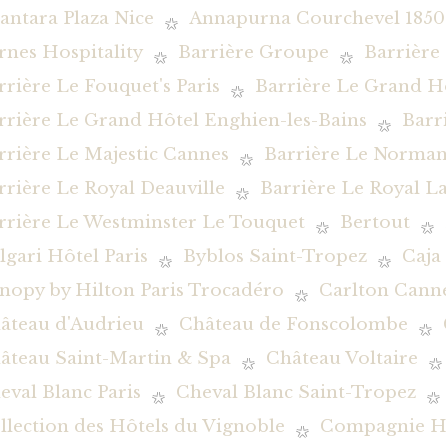
antara Plaza Nice
Annapurna Courchevel 1850
rnes Hospitality
Barrière Groupe
Barrière
rrière Le Fouquet's Paris
Barrière Le Grand H
rrière Le Grand Hôtel Enghien-les-Bains
Barr
rrière Le Majestic Cannes
Barrière Le Norman
rrière Le Royal Deauville
Barrière Le Royal L
rrière Le Westminster Le Touquet
Bertout
lgari Hôtel Paris
Byblos Saint-Tropez
Caja
nopy by Hilton Paris Trocadéro
Carlton Canne
âteau d'Audrieu
Château de Fonscolombe
âteau Saint-Martin & Spa
Château Voltaire
eval Blanc Paris
Cheval Blanc Saint-Tropez
llection des Hôtels du Vignoble
Compagnie Hôt