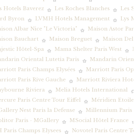
s Hotels Baverez
Les Roches Blanches
Les 
rd Byron
LVMH Hotels Management
Lys 
ison Albar Nice "Le Victoria"
Maison Astor Par
ison Bauchart
Maison Breguet
Maison De
jestic Hôtel-Spa
Mama Shelter Paris West
ndarin Oriental Lutetia Paris
Mandarin Orient
rriott Paris Champs Elysées
Marriott Paris O
rriott Paris Rive Gauche
Marriott Riviera Hot
ybourne Riviera
Melia Hotels International
rcure Paris Centre Tour Eiffel
Méridien Etoile
allery Nest Paris la Defense
Millennium Pari
litor Paris - MGallery
MSocial Hôtel France
 Paris Champs Elysees
Novotel Paris Centre To