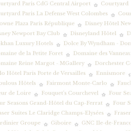
urtyard Paris CdG Central Airport
Courtyard 
urtyard Paris La Defense West Colombes
Cour
owne Plaza Paris République
Disney Hôtel New
sney Newport Bay Club
Disneyland Hôtel
D
khan Luxury Hotels
Dolce By Wyndham - Dom
maine de la Petite Foret
Domaine des Vanneau
maine Reine Margot - MGallery
Dorchester Co
lo Hôtel Paris Porte de Versailles
Ennismore
bulous Hôtels
Fairmont Monte-Carlo
Fauc
eur de Loire
Fouquet's Courchevel
Four Se
ur Seasons Grand-Hôtel du Cap-Ferrat
Four S
aser Suites Le Claridge Champs-Elysées
Fraser
rdinier Groupe
Giboire
GNC Ile-de-Franc