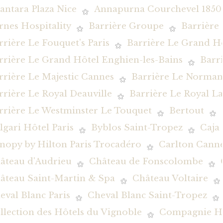
antara Plaza Nice
Annapurna Courchevel 1850
rnes Hospitality
Barrière Groupe
Barrière
rrière Le Fouquet's Paris
Barrière Le Grand H
rrière Le Grand Hôtel Enghien-les-Bains
Barr
rrière Le Majestic Cannes
Barrière Le Norman
rrière Le Royal Deauville
Barrière Le Royal L
rrière Le Westminster Le Touquet
Bertout
lgari Hôtel Paris
Byblos Saint-Tropez
Caja
nopy by Hilton Paris Trocadéro
Carlton Canne
âteau d'Audrieu
Château de Fonscolombe
âteau Saint-Martin & Spa
Château Voltaire
eval Blanc Paris
Cheval Blanc Saint-Tropez
llection des Hôtels du Vignoble
Compagnie Hôt