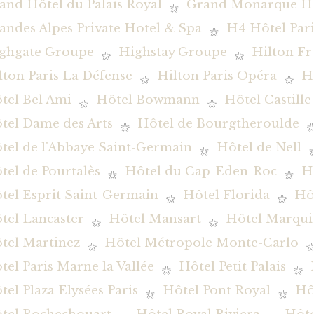
and Hôtel du Palais Royal
Grand Monarque Hô
andes Alpes Private Hotel & Spa
H4 Hôtel Pari
ghgate Groupe
Highstay Groupe
Hilton Fr
lton Paris La Défense
Hilton Paris Opéra
H
tel Bel Ami
Hôtel Bowmann
Hôtel Castille
tel Dame des Arts
Hôtel de Bourgtheroulde
tel de l'Abbaye Saint-Germain
Hôtel de Nell
tel de Pourtalès
Hôtel du Cap-Eden-Roc
H
tel Esprit Saint-Germain
Hôtel Florida
Hôt
tel Lancaster
Hôtel Mansart
Hôtel Marqui
tel Martinez
Hôtel Métropole Monte-Carlo
tel Paris Marne la Vallée
Hôtel Petit Palais
tel Plaza Elysées Paris
Hôtel Pont Royal
Hô