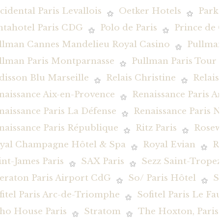
cidental Paris Levallois
Oetker Hotels
Park
ntahotel Paris CDG
Polo de Paris
Prince de 
llman Cannes Mandelieu Royal Casino
Pullman
llman Paris Montparnasse
Pullman Paris Tour E
disson Blu Marseille
Relais Christine
Relai
naissance Aix-en-Provence
Renaissance Paris 
naissance Paris La Défense
Renaissance Paris N
naissance Paris République
Ritz Paris
Rosew
yal Champagne Hôtel & Spa
Royal Evian
R
int-James Paris
SAX Paris
Sezz Saint-Trope
eraton Paris Airport CdG
So/ Paris Hôtel
S
fitel Paris Arc-de-Triomphe
Sofitel Paris Le F
ho House Paris
Stratom
The Hoxton, Paris