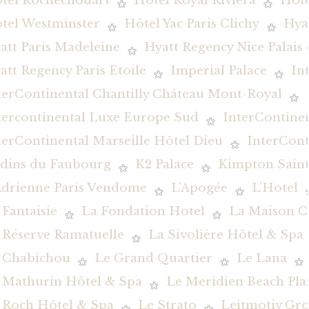
tel Rochechouart
Hôtel Royal Riviera
Hôte
tel Westminster
Hôtel Yac Paris Clichy
Hya
att Paris Madeleine
Hyatt Regency Nice Palais
att Regency Paris Etoile
Imperial Palace
In
terContinental Chantilly Château Mont-Royal
tercontinental Luxe Europe Sud
InterContine
terContinental Marseille Hôtel Dieu
InterCont
rdins du Faubourg
K2 Palace
Kimpton Saint
Adrienne Paris Vendome
L'Apogée
L'Hotel
 Fantaisie
La Fondation Hotel
La Maison C
 Réserve Ramatuelle
La Sivolière Hôtel & Spa
 Chabichou
Le Grand Quartier
Le Lana
 Mathurin Hôtel & Spa
Le Meridien Beach Pla
 Roch Hôtel & Spa
Le Strato
Leitmotiv Gr